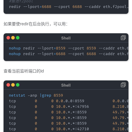
#鱼池f2pool
redir --lport
=
6688
 --cport 
6688
如果要使redir在后台执行，可以用：
nohup
 redir --lport
=
8559
 --cport 
8559
 --caddr eth.66
nohup
 redir --lport
=
6688
 --cport 
6688
 --caddr eth.f2
查看当前监听端口的id
netstat
 -anp 
|
grep
8559
tcp        
0
0
0.0
.0.0:8559            
0.0
.0.0:
tcp        
0
0
10.0
.*.*:47956          
8.210
.88
tcp        
0
0
10.0
.*.*:8559           
49.79
.*.
tcp        
0
0
10.0
.*.*:8559           
49.79
.*.
tcp        
0
0
10.0
.*.*:8559           
49.79
.*.
tcp        
0
0
10.0
.*.*:42710          
8.210
.88