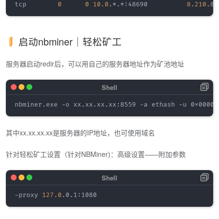
tcp        
0
0
10.0
.*.*:48690          
8.210
.88
启动nbminer｜轻松矿工
服务器启动redir后，可以用自己的服务器地址作为矿池地址
其中xx.xx.xx.xx是服务器的IP地址，也可使用域名
针对轻松矿工设置（针对NBMiner)：高级设置——附加参数
-proxy 
127.0