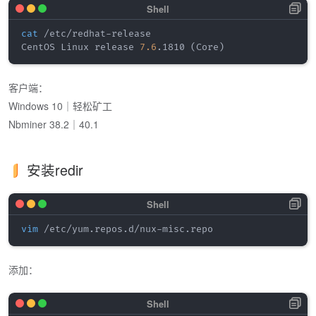
cat
 /etc/redhat-release 

CentOS Linux release 
7.6
.1810 
(
Core
)
客户端：
Windows 10｜轻松矿工
Nbminer 38.2｜40.1
安装redir
vim
添加：