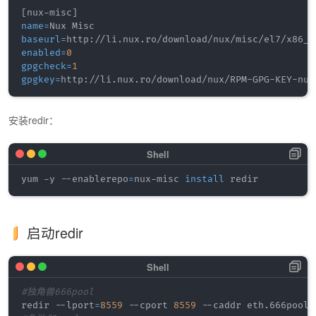
[
nux-misc
]
name
=
baseurl
=
enabled
=
0
gpgcheck
=
1
gpgkey
=
安装redir：
yum -y --enablerepo
=
nux-misc 
install
启动redir
#独角兽666pool
redir --lport
=
8559
 --cport 
8559