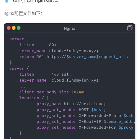
nginx配置文件如下：
server
{
listen
80
;
server_name
 cloud.findmyfun.xyz
;
return
301
 https://
$server_name
$request_uri
;
}
server
{
listen
443
 ssl
;
server_name
  cloud.findmyfun.xyz
;
    ...

client_max_body_size
1024m
;
location
 /
{
proxy_pass
 http://nextcloud
;
proxy_set_header
 HOST 
$host
;
proxy_set_header
 X-Forwarded-Proto 
$schem
proxy_set_header
 X-Real-IP 
$remote_addr
;
proxy_set_header
 X-Forwarded-For 
$proxy_a
}