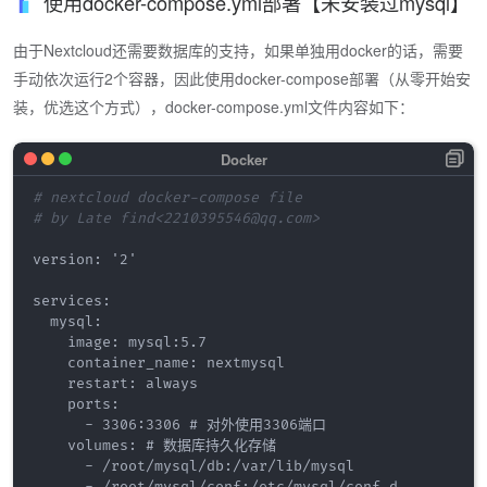
使用docker-compose.yml部署【未安装过mysql】
由于Nextcloud还需要数据库的支持，如果单独用docker的话，需要
手动依次运行2个容器，因此使用docker-compose部署（从零开始安
装，优选这个方式），docker-compose.yml文件内容如下：
# nextcloud docker-compose file
# by Late find<2210395546@qq.com>
version: '2'

services:

  mysql:

    image: mysql:5.7

    container_name: nextmysql

    restart: always

    ports:

      - 3306:3306 # 对外使用3306端口

    volumes: # 数据库持久化存储

      - /root/mysql/db:/var/lib/mysql

      - /root/mysql/conf:/etc/mysql/conf.d
