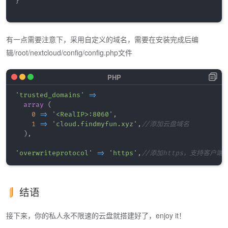
}
有一点需要注意下，采用自定义的域名，需要在安装完成后编
辑/root/nextcloud/config/config.php文件
'trusted_domains'
=>
array
(
0
=>
'<RealIP>:8060'
,
1
=>
'cloud.findmyfun.xyz'
,
//添加云盘域名
)
,
'overwriteprotocol'
=>
'https'
,
//添加https，支持客户端
结语
接下来，你的私人永不限速的云盘就搭建好了，enjoy it！