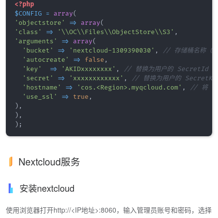
<?php
$CONFIG
=
array
(
'objectstore'
=>
array
(
'class'
=>
'\\OC\\Files\\ObjectStore\\S3'
,
'arguments'
=>
array
(
'bucket'
=>
'nextcloud-1309390030'
,
// 存储桶名称（
'autocreate'
=>
false
,
'key'
=>
'AKIDxxxxxxxx'
,
// 替换为用户的 SecretId
'secret'
=>
'xxxxxxxxxxxx'
,
// 替换为用户的 SecretKe
'hostname'
=>
'cos.<Region>.myqcloud.com'
,
// 将 <
'use_ssl'
=>
true
,
)
,
)
,
)
;
Nextcloud服务
安装nextcloud
使用浏览器打开http://<IP地址>:8060，输入管理员账号和密码，选择