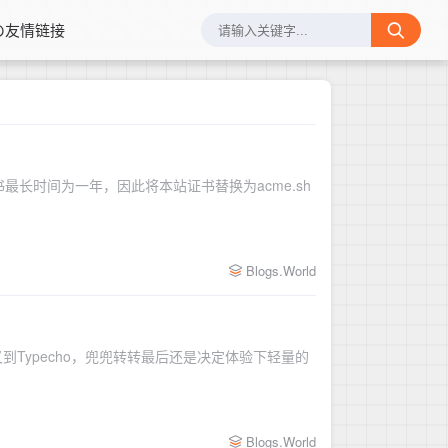
の友情链接
长时间为一年，因此将本站证书替换为acme.sh
Blogs.World
又到Typecho，兜兜转转最后还是决定体验下轻量的
Blogs.World