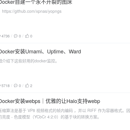
05 Docker自建一个永不开裂的图床
s://github.com/xpnas/yopngs
4736
0
0
 Docker安装Umami、Uptime、Ward
介绍下这些好用的docker监控。
5718
0
2
8 Docker安装webps｜优雅的让Halo支持webp
损压缩算法是基于 VP8 视频格式的帧内编码 ，并以 RIFF 作为容器格式
度 - 色度模型（YCbCr 4:2:0）的基于块的转换方案。