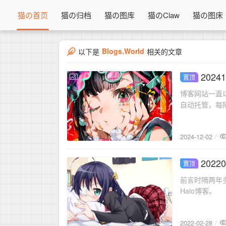
猫の首页
猫の归档
猫の图库
猫のClaw
猫の图床
Blogs.World
以下是
相关的文章
202
置顶
2024-12-02
博客网站一直
自动托管，每隔
2024-12-02
2022
置顶
2022-02-28
前言时隔两年多
Halo博客。
2022-02-28