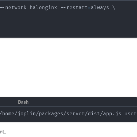
--network halonginx --restart
=
always 
\
/home/joplin/packages/server/dist/app.js user
可。