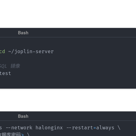
cd
 ~/joplin-server

SQL 镜像
s --network halonginx --restart
=
always 
\
数据库密码
>
\