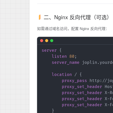
二、Nginx 反向代理（可选）
如需通过域名访问，配置 Nginx 反向代理：
server
{
listen
80
;
server_name
 joplin.yourd
location
 /
{
proxy_pass
 http://jo
proxy_set_header
 Hos
proxy_set_header
 X-R
proxy_set_header
 X-F
proxy_set_header
 X-F
}