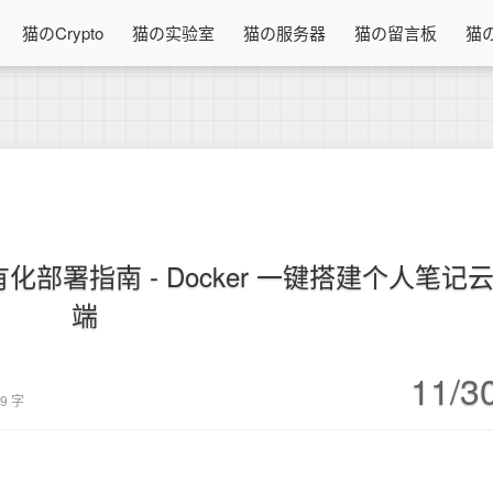
猫のCrypto
猫の实验室
猫の服务器
猫の留言板
猫
ver 私有化部署指南 - Docker 一键搭建个人笔记
端
11/3
29 字