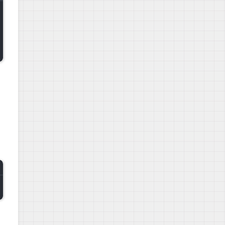
 set-admin --email 
<
你的邮箱
>
 --is-admin 
1