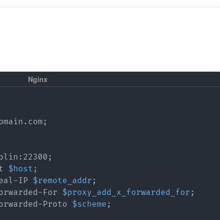
omain.com
;
plin:22300
;
t 
$host
;
eal-IP 
$remote_addr
;
orwarded-For 
$proxy_add_x_forwarded_for
;
orwarded-Proto 
$scheme
;