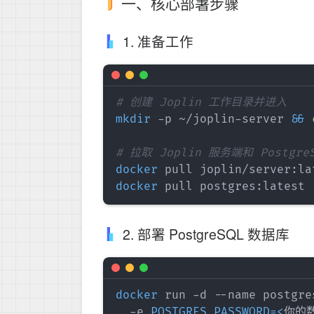
一、核心部署步骤
1. 准备工作
# 创建 Joplin 工作目录并进入
mkdir
 -p ~/joplin-server 
&&
# 拉取 Joplin 服务端和 Postgre
docker
docker
2. 部署 PostgreSQL 数据库
docker
 run -d --name postgre
  -e 
POSTGRES_PASSWORD
=
<
你的