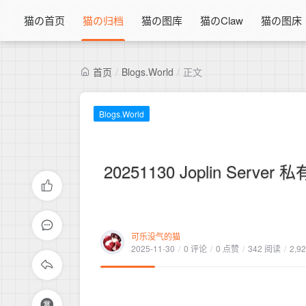
猫の首页
猫の归档
猫の图库
猫のClaw
猫の图床
首页
/
Blogs.World
/
正文
Blogs.World
20251130 Joplin Ser
可乐没气的猫
2025-11-30
/
0 评论
/
0 点赞
/
342 阅读
/
2,9