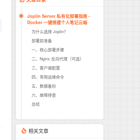
Joplin Server 私有化部署指南 -
Docker 一键搭建个人笔记云端
为什么选择 Joplin？
部署前准备
一、核心部署步骤
环境要求
二、Nginx 反向代理（可选）
网络规划
1. 准备工作
三、客户端配置
2. 部署 PostgreSQL 数据库
四、常用运维命令
3. 配置环境变量
macOS / Windows / Linux
五、数据备份
4. 启动 Joplin Server
iOS / Android
六、故障排查
5. 创建管理员账号
备份 PostgreSQL 数据
总结
备份配置文件
容器无法启动
无法连接数据库
重置管理员密码
相关文章