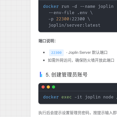
docker
 run -d --name joplin 
  --env-file .env 
\
  -p 
22300
:22300 
\
端口说明：
- Joplin Server 默认端口
22300
如需外网访问，确保防火墙开放此端口
5. 创建管理员账号
docker
exec
 -it joplin node 
执行后会提示设置管理员密码，按提示输入即