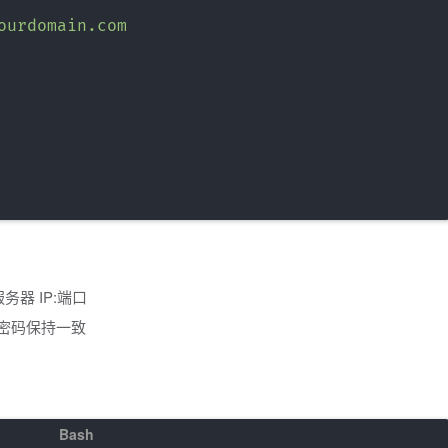
ourdomain.com

务器 IP:端口
QL 密码保持一致