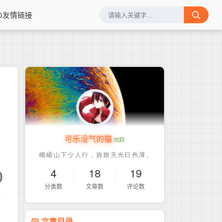
の友情链接
云
可乐没气的猫
0
4
18
19
分类数
文章数
评论数
文章目录