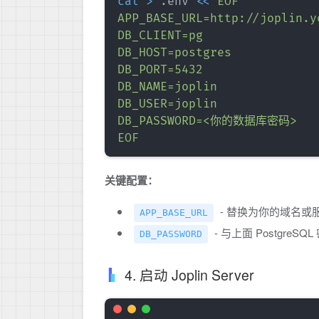
cat
>
 .env 
<<
EOF

APP_BASE_URL=http://joplin.y
DB_CLIENT=pg

DB_HOST=postgres

DB_PORT=5432

DB_NAME=joplin

DB_USER=joplin

DB_PASSWORD=<你的数据库密码>

EOF
关键配置：
- 替换为你的域名或服
APP_BASE_URL
- 与上面 PostgreS
DB_PASSWORD
4. 启动 Joplin Server