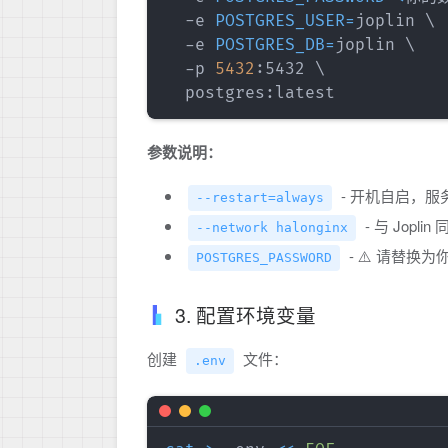
  -e 
POSTGRES_USER
=
joplin 
\
  -e 
POSTGRES_DB
=
joplin 
\
  -p 
5432
:5432 
\
参数说明：
- 开机自启，
--restart=always
- 与 Jop
--network halonginx
- ⚠️ 请替换
POSTGRES_PASSWORD
3. 配置环境变量
创建
文件：
.env